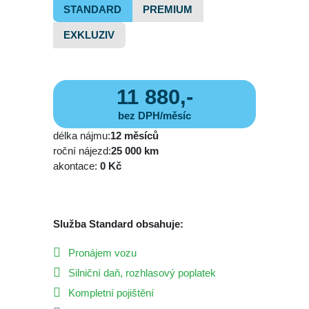
STANDARD
PREMIUM
EXKLUZIV
11 880,-
bez DPH/měsíc
délka nájmu:
12 měsíců
roční nájezd:
25 000 km
akontace:
0 Kč
Služba Standard obsahuje:
Pronájem vozu
Silniční daň, rozhlasový poplatek
Kompletní pojištění